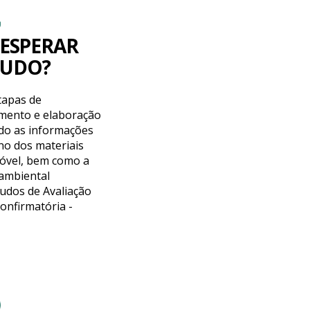
 ESPERAR
TUDO?
tapas de
mento e elaboração
ndo as informações
ino dos materiais
óvel, bem como a
 ambiental
udos de Avaliação
onfirmatória -