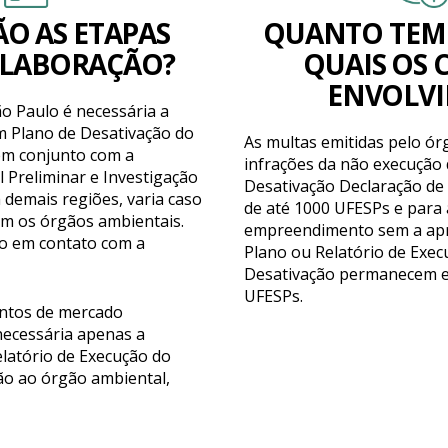
ÃO AS ETAPAS
QUANTO TEMP
ELABORAÇÃO?
QUAIS OS 
ENVOLVI
o Paulo é necessária a
 Plano de Desativação do
As multas emitidas pelo ór
m conjunto com a
infrações da não execução 
 Preliminar e Investigação
Desativação Declaração de
 demais regiões, varia caso
de até 1000 UFESPs e para 
om os órgãos ambientais.
empreendimento sem a ap
o em contato com a
Plano ou Relatório de Exec
Desativação permanecem e
UFESPs.
ntos de mercado
 necessária apenas a
latório de Execução do
ão ao órgão ambiental,