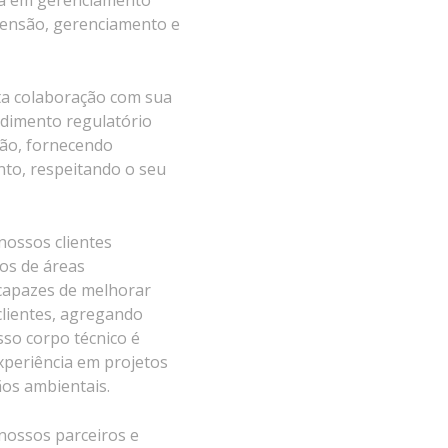
da em gerenciamento
ensão, gerenciamento e
ta colaboração com sua
ndimento regulatório
são, fornecendo
nto, respeitando o seu
nossos clientes
os de áreas
capazes de melhorar
clientes, agregando
sso corpo técnico é
xperiência em projetos
os ambientais.
nossos parceiros e