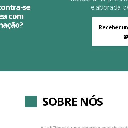
ontra-se
elaborada p
rea com
inação?
Receber um
g
SOBRE NÓS