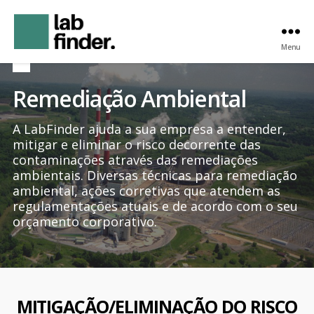
Menu
LabFinder
Engenharia
e
Remediação Ambiental
Meio
Ambiente
A LabFinder ajuda a sua empresa a entender,
mitigar e eliminar o risco decorrente das
contaminações através das remediações
ambientais. Diversas técnicas para remediação
ambiental, ações corretivas que atendem as
regulamentações atuais e de acordo com o seu
orçamento corporativo.
MITIGAÇÃO/ELIMINAÇÃO DO RISCO